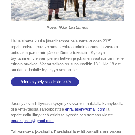
Kuva: Ilkka Lastumäki
Haluaisimme kuulla jäseniltämme palautetta vuoden 2025
tapahtumista, jotta voimme kehittää toimintaamme ja vastata
entistäkin paremmin jäsenistömme toiveisiin. Kyselyn
täyttäminen vie vain pienen hetken ja jokainen vastaus on meille
erittäin arvokas. Vastausaikaa on sunnuntaihin 18.1. klo 18 asti,
suurkiitos kaikille kyselyyn vastaajille!
Palautekysely vuodesta 2025
Jäsenyyksiin liittyvissä kysymyksissä voi matalalla kynnyksellä
olla yhteydessä sähköpostitse
enra.jasen@gmail.com
ja
tapahtumiin liittyvissä asioissa pyydän osoittamaan viestit
enra.kilpailu@gmail.com
.
Toivotamme jokaiselle Enralaiselle mitä onnellisinta vuotta