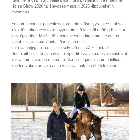
Riderille ja osallistuu valintansa mukaan Helsinki International
Horse Show 2026 tai Hevoset-messut 2026 -lippupaketin
arvontaan.
Enra on luopunut paperilaskuista, joten jäsenyys tulee maksaa
joko Jäsenhuoneessa tai pyydettäessä voin lähettää pdf-laskun
sähköpostitse. Mikäli Jäsenhuoneeseen kirjautumisessa on
haasteita, laitakaa viestiä jäsensihteerille
enra.jasen@gmail.com, niin selvitään mistä kiikastaa!
Huomioithan, että jäsenyys ja Sporttiturva-vakuutus vahvistuvat
vasta, kun lasku on maksettu. Vanhoilla jäsenillä on edellisen
vuoden vakuutus voimassa vielä tammikuun 2026 loppuun.