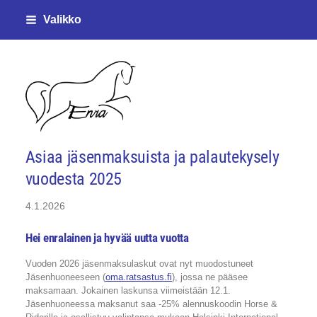
Siirry
Valikko
sivun
sisältöön
Enjalan ratsastajat ry
Asiaa jäsenmaksuista ja palautekysely
vuodesta 2025
4.1.2026
Hei enralainen ja hyvää uutta vuotta
Vuoden 2026 jäsenmaksulaskut ovat nyt muodostuneet
Jäsenhuoneeseen (
oma.ratsastus.fi
), jossa ne pääsee
maksamaan. Jokainen laskunsa viimeistään 12.1.
Jäsenhuoneessa maksanut saa -25% alennuskoodin Horse &