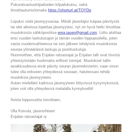
Pukuratsastuskilpailuiden kilpailukutsu, sekä
ilmoittautumislomake
https://shorturl.at/TOYDq
Lopuksi vielä jäsenyysasiaa. Mikäli jäsenlajisi kaipaa päivitystä
tai olet aikeissa lopettaa jäsenyytesi, nyt on hyvä hetki ilmoittaa
muutoksista sähköpostitse
enra.jasen@gmail.com
. Liitto aloittaa
ensi vuoden laskutusajon jo tämän vuoden loppupuolella, joten
vasta vuodenvaihteessa tai sen jälkeen tehdyistä muutoksista
seuraa ylimääräisiä laskuja ja postituskuluja.
Huomioithan, että Enjalan ratsastajat ja Enjalan talli ovat tiivistä
yhteistyöstään huolimatta erilliset toimijat. Muutokset tallin
asiakkuudessa eivät päivity seuran jäsenrekisteriin, vaan sinun
tulee olla erikseen yhteydessä seuraan, halutessasi tehdä
muutoksia jäsenyyteesi.
Autan mielelläni kaikissa jäsenyyteen liittyvissä kysymyksissä,
joten voit olla yhteydessä matalalla kynnyksellä!
Iloista loppuvuotta toivottaen,
Ulla Koivula, jäsensihteeri
Enjalan ratsastajat ry