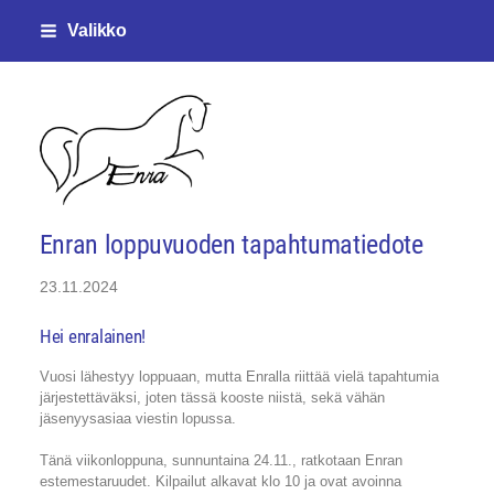
Siirry
Valikko
sivun
sisältöön
Enjalan ratsastajat ry
Enran loppuvuoden tapahtumatiedote
23.11.2024
Hei enralainen!
Vuosi lähestyy loppuaan, mutta Enralla riittää vielä tapahtumia
järjestettäväksi, joten tässä kooste niistä, sekä vähän
jäsenyysasiaa viestin lopussa.
Tänä viikonloppuna, sunnuntaina 24.11., ratkotaan Enran
estemestaruudet. Kilpailut alkavat klo 10 ja ovat avoinna