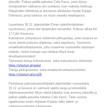
yleisölle. Paikan päällä palvelee Cafe Kavio, josta löytyy
monipuolinen valikoima niin suolaisia, kuin makeita herkkuja.
Kilpailuiden lähtölistat ja alustavan aikataulun löydät Equipe
Onlinesta, josta tuloksia voi myös seurata reaaliajassa.
Lauantaina 30.11. järjestetään Enran sääntömääräinen
syyskokous, jonne olet lämpimästi tervetullut. Kokous alkaa klo
17 Cafe Kaviossa.
Kokouksen yhteydessä vietämme pikkujouluja, joten luvassa on
myös pientä jouluista ohjelmaa, sekä tarjottavia. Toivomme
ennakkoilmoittautumisia, jotta osaamme suunnitella tarjoilujen
määrän, mutta mukaan saa tottakai liittyä ilman
ilmoittautumistakin!
Tarkempia tietoja kokouksesta, sekä kokouskutsu liitteineen
https://shorturl.at/gwjwI
Tietoja pikkujouluista, sekä ennakkoilmoittautumislinkki
https://shorturl.at/scg28
Perinteiset pukuratsastuskilpailut järjestetään sunnuntaina
15.12. ja luvassa on varmasti upeita asuja ja kekseliäitä
ohjelmanumeroita! Myös nämä kilpailut ovat avoinna yleisölle ja
paikan päällä palvelee tottakai Cafe Kavio. Tänä vuonna
tapahtuman tuotto ohjataan Enjalan tallin talent- ja
valmennusryhmien tukemiseen.