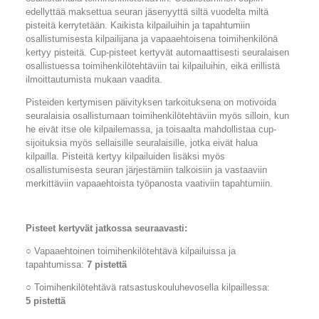
edellyttää maksettua seuran jäsenyyttä siltä vuodelta miltä
pisteitä kerrytetään. Kaikista kilpailuihin ja tapahtumiin
osallistumisesta kilpailijana ja vapaaehtoisena toimihenkilönä
kertyy pisteitä. Cup-pisteet kertyvät automaattisesti seuralaisen
osallistuessa toimihenkilötehtäviin tai kilpailuihin, eikä erillistä
ilmoittautumista mukaan vaadita.
Pisteiden kertymisen päivityksen tarkoituksena on motivoida
seuralaisia osallistumaan toimihenkilötehtäviin myös silloin, kun
he eivät itse ole kilpailemassa, ja toisaalta mahdollistaa cup-
sijoituksia myös sellaisille seuralaisille, jotka eivät halua
kilpailla. Pisteitä kertyy kilpailuiden lisäksi myös
osallistumisesta seuran järjestämiin talkoisiin ja vastaaviin
merkittäviin vapaaehtoista työpanosta vaativiin tapahtumiin.
Pisteet kertyvät jatkossa seuraavasti:
○ Vapaaehtoinen toimihenkilötehtävä kilpailuissa ja
tapahtumissa:
7 pistettä
○ Toimihenkilötehtävä ratsastuskouluhevosella kilpaillessa:
5 pistettä