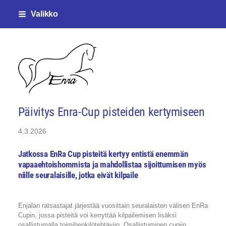
Siirry
Valikko
sivun
sisältöön
Enjalan ratsastajat ry
Päivitys Enra-Cup pisteiden kertymiseen
4.3.2026
Jatkossa EnRa Cup pisteitä kertyy entistä enemmän
vapaaehtoishommista ja mahdollistaa sijoittumisen myös
niille seuralaisille, jotka eivät kilpaile
Enjalan ratsastajat järjestää vuosittain seuralaisten välisen EnRa
Cupin, jossa pisteitä voi kerryttää kilpailemisen lisäksi
osallistumalla toimihenkilötehtäviin. Osallistuminen cupiin