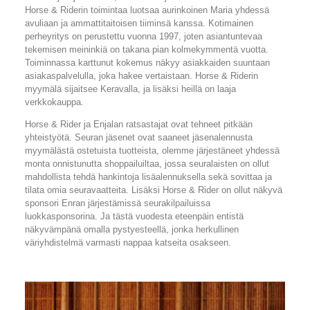
Horse & Riderin toimintaa luotsaa aurinkoinen Maria yhdessä
avuliaan ja ammattitaitoisen tiiminsä kanssa. Kotimainen
perheyritys on perustettu vuonna 1997, joten asiantuntevaa
tekemisen meininkiä on takana pian kolmekymmentä vuotta.
Toiminnassa karttunut kokemus näkyy asiakkaiden suuntaan
asiakaspalvelulla, joka hakee vertaistaan. Horse & Riderin
myymälä sijaitsee Keravalla, ja lisäksi heillä on laaja
verkkokauppa.
Horse & Rider ja Enjalan ratsastajat ovat tehneet pitkään
yhteistyötä. Seuran jäsenet ovat saaneet jäsenalennusta
myymälästä ostetuista tuotteista, olemme järjestäneet yhdessä
monta onnistunutta shoppailuiltaa, jossa seuralaisten on ollut
mahdollista tehdä hankintoja lisäalennuksella sekä sovittaa ja
tilata omia seuravaatteita. Lisäksi Horse & Rider on ollut näkyvä
sponsori Enran järjestämissä seurakilpailuissa
luokkasponsorina. Ja tästä vuodesta eteenpäin entistä
näkyvämpänä omalla pystyesteellä, jonka herkullinen
väriyhdistelmä varmasti nappaa katseita osakseen.