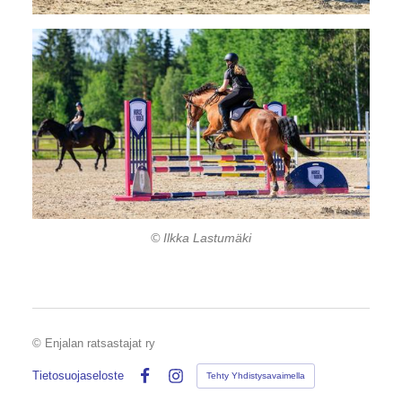
© Ilkka Lastumäki
©
Enjalan ratsastajat ry
Tietosuojaseloste
Tehty Yhdistysavaimella
Facebook
Instagram