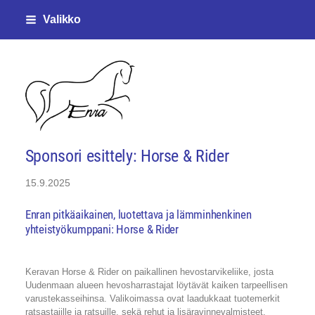
Siirry
Valikko
sivun
sisältöön
Enjalan ratsastajat ry
Sponsori esittely: Horse & Rider
15.9.2025
Enran pitkäaikainen, luotettava ja lämminhenkinen
yhteistyökumppani: Horse & Rider
Keravan Horse & Rider on paikallinen hevostarvikeliike, josta
Uudenmaan alueen hevosharrastajat löytävät kaiken tarpeellisen
varustekasseihinsa. Valikoimassa ovat laadukkaat tuotemerkit
ratsastajille ja ratsuille, sekä rehut ja lisäravinnevalmisteet.