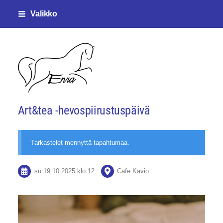
Siirry
Valikko
sivun
sisältöön
Enjalan ratsastajat ry
Art&tea -hevospiirustuspäivä
Tarkastelet mennyttä tapahtumaa.
su 19.10.2025
klo 12
Cafe Kavio