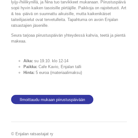
lyijy-/hiilikynillä, ja Nina tuo tarvikkeet mukanaan. Piirustuspäivä
sopii hyvin kaiken tasoisille piirtäjille. Paikkoja on rajoitetusti. Art
& tea -päivä on suunnattu aikuisille, mutta kaikenikäiset
taiteilijasielut ovat tervetulleita. Tapahtuma on avoin Enjalan
ratsastajien jäsenille.
Seura tarjoaa piirustuspäivän yhteydessä kahvia, teetä ja pientä
makeaa.
Aika:
su 19.10. klo 12-14
Paikka:
Cafe Kavio, Enjalan talli
Hinta:
5 euroa (materiaalimaksu)
Ilmoittaudu mukaan piirustuspäivään
©
Enjalan ratsastajat ry