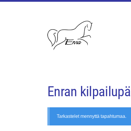
Siirry
sivun
sisältöön
Enjalan ratsastajat ry
Enran kilpailupä
Tarkastelet mennyttä tapahtumaa.