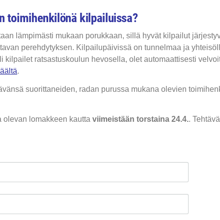
 toimihenkilönä kilpailuissa?
taan lämpimästi mukaan porukkaan, sillä hyvät kilpailut järjestyv
avan perehdytyksen. Kilpailupäivissä on tunnelmaa ja yhteisöllis
i kilpailet ratsastuskoulun hevosella, olet automaattisesti velvoi
äältä
.
tävänsä suorittaneiden, radan purussa mukana olevien toimihen
a olevan lomakkeen kautta
viimeistään torstaina 24.4.
. Tehtävä