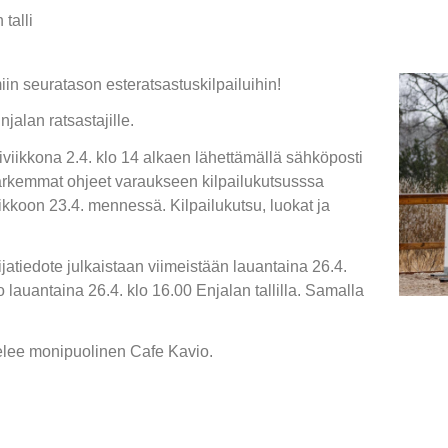
 talli
iin seuratason esteratsastuskilpailuihin!
njalan ratsastajille.
iikkona 2.4. klo 14 alkaen lähettämällä sähköposti
. Tarkemmat ohjeet varaukseen kilpailukutsusssa
iikkoon 23.4. mennessä. Kilpailukutsu, luokat ja
ilijatiedote julkaistaan viimeistään lauantaina 26.4.
 lauantaina 26.4. klo 16.00 Enjalan tallilla. Samalla
velee monipuolinen Cafe Kavio.