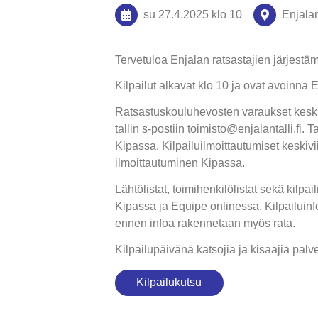
su 27.4.2025
klo 10
Enjalan
Tervetuloa Enjalan ratsastajien järjestäm
Kilpailut alkavat klo 10 ja ovat avoinna E
Ratsastuskouluhevosten varaukset keskiv
tallin s-postiin toimisto@enjalantalli.fi
Kipassa. Kilpailuilmoittautumiset keskiv
ilmoittautuminen Kipassa.
Lähtölistat, toimihenkilölistat sekä kilpa
Kipassa ja Equipe onlinessa. Kilpailuinfo
ennen infoa rakennetaan myös rata.
Kilpailupäivänä katsojia ja kisaajia pal
Kilpailukutsu