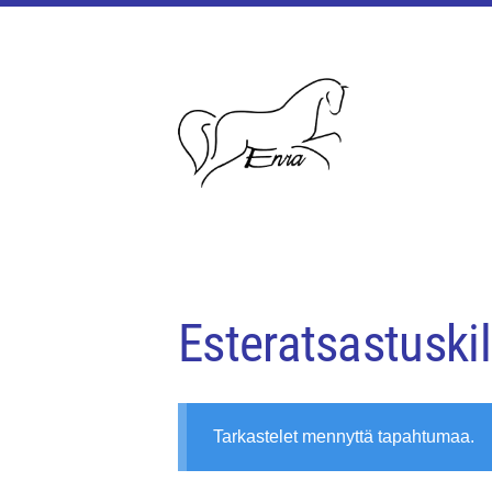
Siirry
sivun
sisältöön
Enjalan ratsastajat ry
Esteratsastuskil
Tarkastelet mennyttä tapahtumaa.