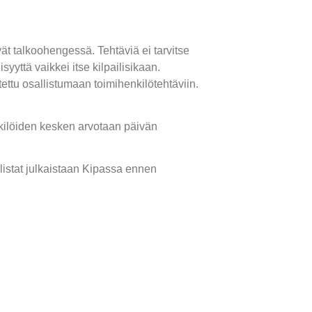
ät talkoohengessä. Tehtäviä ei tarvitse
yyttä vaikkei itse kilpailisikaan.
tettu osallistumaan toimihenkilötehtäviin.
kilöiden kesken arvotaan päivän
listat julkaistaan Kipassa ennen