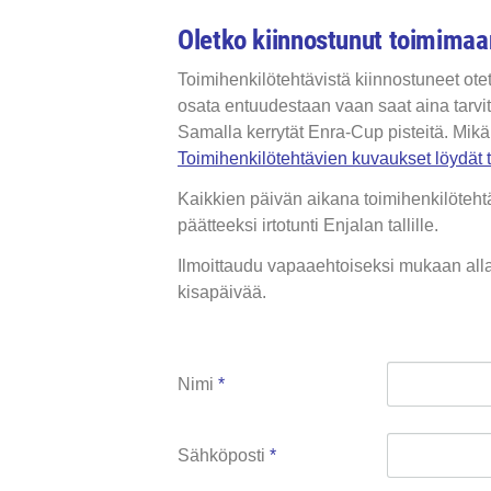
Oletko kiinnostunut toimimaan
Toimihenkilötehtävistä kiinnostuneet ote
osata entuudestaan vaan saat aina tarvitt
Samalla kerrytät Enra-Cup pisteitä. Mikäl
Toimihenkilötehtävien kuvaukset löydät t
Kaikkien päivän aikana toimihenkilöteh
päätteeksi irtotunti Enjalan tallille.
Ilmoittaudu vapaaehtoiseksi mukaan all
kisapäivää.
Nimi
*
Sähköposti
*