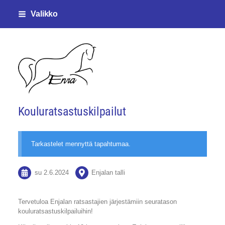
Siirry
Valikko
sivun
sisältöön
Enjalan ratsastajat ry
Kouluratsastuskilpailut
Tarkastelet mennyttä tapahtumaa.
su 2.6.2024
Enjalan talli
Tervetuloa Enjalan ratsastajien järjestämiin seuratason
kouluratsastuskilpailuihin!