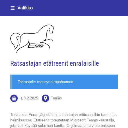
Siirry
Valikko
sivun
sisältöön
Enjalan ratsastajat ry
Ratsastajan etätreenit enralaisille
Tarkastelet mennyttä tapahtumaa.
la 8.2.2025
Teams
Tervetuloa Enran järjestämiin ratsastajan etätreeneihin tammi- ja
helmikuussa. Etätreenit toteutetaan Microsoft Teams -alustalla,
jota voit käyttää selaimen kautta. Ohjelmaa ei tarvitse erikseen