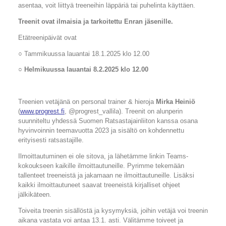
asentaa, voit liittyä treeneihin läppäriä tai puhelinta käyttäen.
Treenit ovat ilmaisia ja tarkoitettu Enran jäsenille.
Etätreenipäivät ovat
○
Tammikuussa lauantai 18.1.2025 klo 12.00
○ Helmikuussa lauantai 8.2.2025 klo 12.00
Treenien vetäjänä on personal trainer & hieroja
Mirka Heiniö
(
www.progrest.fi
, @progrest_vallila). Treenit on alunperin
suunniteltu yhdessä Suomen Ratsastajainliiton kanssa osana
hyvinvoinnin teemavuotta 2023 ja sisältö on kohdennettu
erityisesti ratsastajille.
Ilmoittautuminen ei ole sitova, ja lähetämme linkin Teams-
kokoukseen kaikille ilmoittautuneille.
Pyrimme tekemään
tallenteet treeneistä ja jakamaan ne ilmoittautuneille. Lisäksi
kaikki ilmoittautuneet saavat treeneistä kirjalliset ohjeet
jälkikäteen.
Toiveita treenin sisällöstä ja kysymyksiä, joihin vetäjä voi treenin
aikana vastata voi antaa 13.1. asti. Välitämme toiveet ja