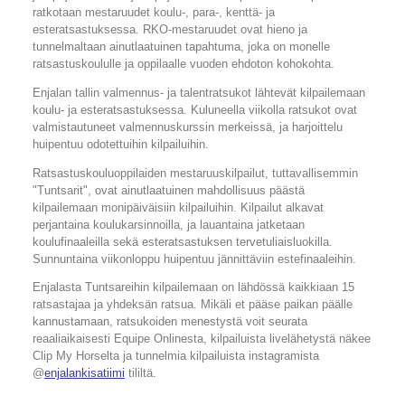
ratkotaan mestaruudet koulu-, para-, kenttä- ja
esteratsastuksessa. RKO-mestaruudet ovat hieno ja
tunnelmaltaan ainutlaatuinen tapahtuma, joka on monelle
ratsastuskoululle ja oppilaalle vuoden ehdoton kohokohta.
Enjalan tallin valmennus- ja talentratsukot lähtevät kilpailemaan
koulu- ja esteratsastuksessa. Kuluneella viikolla ratsukot ovat
valmistautuneet valmennuskurssin merkeissä, ja harjoittelu
huipentuu odotettuihin kilpailuihin.
Ratsastuskouluoppilaiden mestaruuskilpailut, tuttavallisemmin
"Tuntsarit", ovat ainutlaatuinen mahdollisuus päästä
kilpailemaan monipäiväisiin kilpailuihin. Kilpailut alkavat
perjantaina koulukarsinnoilla, ja lauantaina jatketaan
koulufinaaleilla sekä esteratsastuksen tervetuliaisluokilla.
Sunnuntaina viikonloppu huipentuu jännittäviin estefinaaleihin.
Enjalasta Tuntsareihin kilpailemaan on lähdössä kaikkiaan 15
ratsastajaa ja yhdeksän ratsua. Mikäli et pääse paikan päälle
kannustamaan, ratsukoiden menestystä voit seurata
reaaliaikaisesti Equipe Onlinesta, kilpailuista livelähetystä näkee
Clip My Horselta ja tunnelmia kilpailuista instagramista
@
enjalankisatiimi
tililtä.