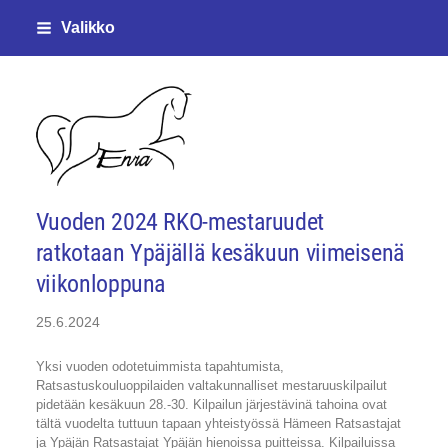
Siirry
Valikko
sivun
sisältöön
Enjalan ratsastajat ry
Vuoden 2024 RKO-mestaruudet
ratkotaan Ypäjällä kesäkuun viimeisenä
viikonloppuna
25.6.2024
Yksi vuoden odotetuimmista tapahtumista,
Ratsastuskouluoppilaiden valtakunnalliset mestaruuskilpailut
pidetään kesäkuun 28.-30. Kilpailun järjestävinä tahoina ovat
tältä vuodelta tuttuun tapaan yhteistyössä Hämeen Ratsastajat
ja Ypäjän Ratsastajat Ypäjän hienoissa puitteissa. Kilpailuissa