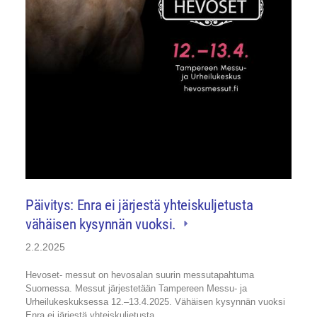
Päivitys: Enra ei järjestä yhteiskuljetusta
vähäisen kysynnän vuoksi.
2.2.2025
Hevoset- messut on hevosalan suurin messutapahtuma
Suomessa. Messut järjestetään Tampereen Messu- ja
Urheilukeskuksessa 12.–13.4.2025. Vähäisen kysynnän vuoksi
Enra ei järjestä yhteiskuljetusta…