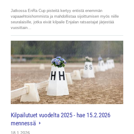
Jatkossa EnRa Cup pisteitä kertyy entistä enemmän
vapaaehtoishommista ja mahdollistaa sijoittumisen myös niille
seuralaisille, jotka eivät kilpaile Enjalan ratsastajat järjestää
vuosittain…
Kilpailutuet vuodelta 2025 - hae 15.2.2026
mennessä
18.1.2026