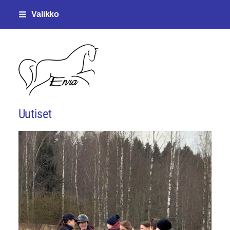
Siirry
Valikko
sivun
sisältöön
Enjalan ratsastajat ry
Uutiset