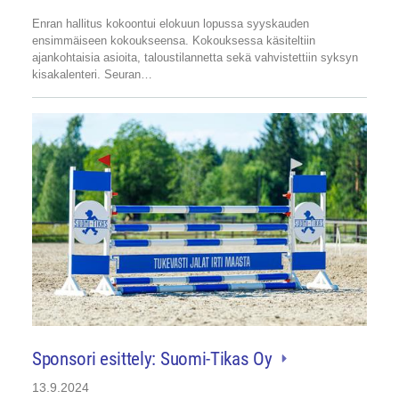
Enran hallitus kokoontui elokuun lopussa syyskauden
ensimmäiseen kokoukseensa. Kokouksessa käsiteltiin
ajankohtaisia asioita, taloustilannetta sekä vahvistettiin syksyn
kisakalenteri. Seuran…
Sponsori esittely: Suomi-Tikas Oy
13.9.2024