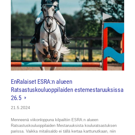
EnRalaiset ESRA:n alueen
Ratsastuskouluoppilaiden estemestaruuksissa
26.5
21.5.2024
Menneenä viikonloppuna kilpailtiin ESRA:n alueen
Ratsastuskouluoppilaiden Mestaruuksista kouluratsastuksen
parissa. Vaikka mitalisaldo ei tällä kertaa karttunutkaan, niin