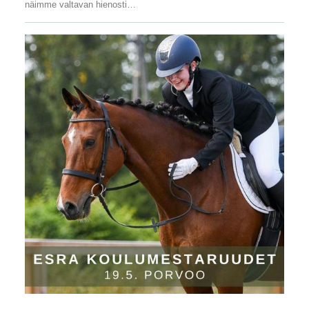
näimme valtavan hienosti…