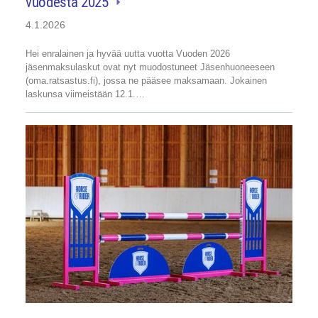
vuodesta 2025
4.1.2026
Hei enralainen ja hyvää uutta vuotta Vuoden 2026
jäsenmaksulaskut ovat nyt muodostuneet Jäsenhuoneeseen
(oma.ratsastus.fi), jossa ne pääsee maksamaan. Jokainen
laskunsa viimeistään 12.1.…